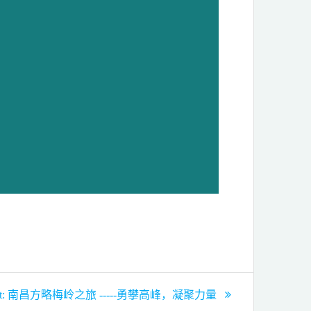
t:
南昌方略梅岭之旅 -----勇攀高峰，凝聚力量